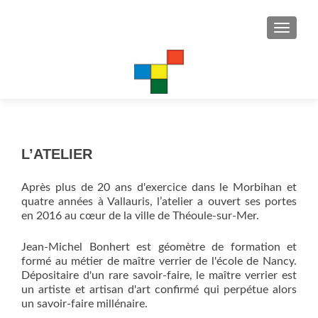
AFFICH
JEAN-MICHEL BONHERT
Créateur de Vitraux • Théoule s/ Mer – Paris
L’ATELIER
Après plus de 20 ans d'exercice dans le Morbihan et
quatre années à Vallauris, l’atelier a ouvert ses portes
en 2016 au cœur de la ville de Théoule-sur-Mer.
Jean-Michel Bonhert est géomètre de formation et
formé au métier de maître verrier de l'école de Nancy.
Dépositaire d'un rare savoir-faire, le maître verrier est
un artiste et artisan d'art confirmé qui perpétue alors
un savoir-faire millénaire.