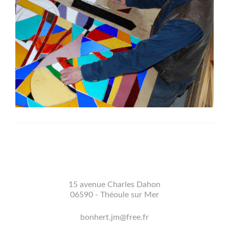
15 avenue Charles Dahon
06590 - Théoule sur Mer
bonhert.jm@free.fr